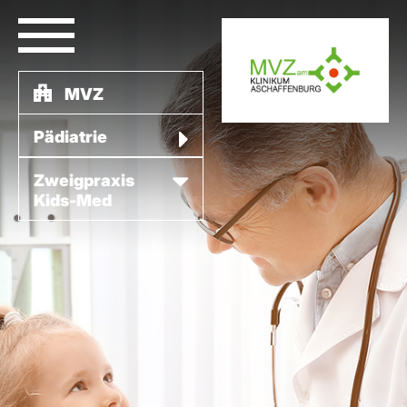
MVZ
Pädiatrie
Zweig­praxis
Kids-Med